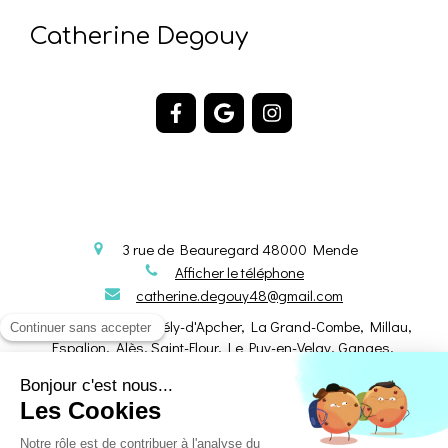
Catherine Degouy
3 rue de Beauregard
48000
Mende
Afficher le téléphone
catherine.degouy48@gmail.com
Marvejols, Saint-Chély-d'Apcher, La Grand-Combe, Millau,
Espalion, Alès, Saint-Flour, Le Puy-en-Velay, Ganges,
Plan du site
Mentions légales
©2017 Catherine Degouy - Thérapeute énergéticienne